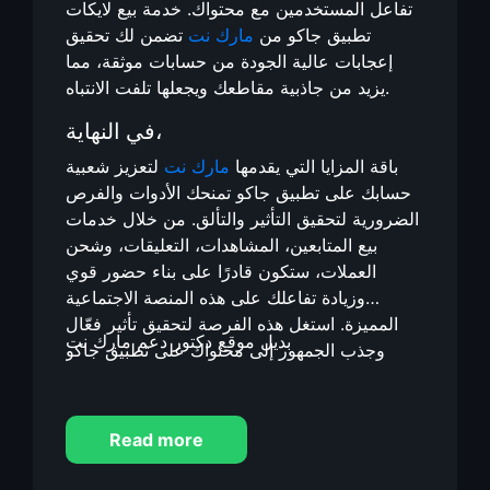
تفاعل المستخدمين مع محتواك. خدمة بيع لايكات
تطبيق جاكو من
مارك نت
تضمن لك تحقيق
إعجابات عالية الجودة من حسابات موثقة، مما
يزيد من جاذبية مقاطعك ويجعلها تلفت الانتباه.
في النهاية،
باقة المزايا التي يقدمها
مارك نت
لتعزيز شعبية
حسابك على تطبيق جاكو تمنحك الأدوات والفرص
الضرورية لتحقيق التأثير والتألق. من خلال خدمات
بيع المتابعين، المشاهدات، التعليقات، وشحن
العملات، ستكون قادرًا على بناء حضور قوي
وزيادة تفاعلك على هذه المنصة الاجتماعية
المميزة. استغل هذه الفرصة لتحقيق تأثير فعّال
بديل موقع دكتور دعم مارك نت
وجذب الجمهور إلى محتواك على تطبيق جاكو
Read more