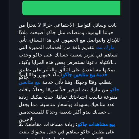
باتت وسائل التواصل الاجتماعي جزءًا لا يتجزأ من
حياتنا اليومية، ومنصات مثل جاكو أصبحت ملاذًا
للإبداع والتواصل مع الجمهور. في هذا السياق، تأتي
مارك نت
لتقديم باقة من الخدمات المميزة التي
تساهم في تعزيز شعبية حسابك على جاكو وجذب
الانتباه. دعونا نستعرض بعض هذه المزايا وكيف
يمكنها مساعدتك على التألق والتأثير على تطبيق
خدمة بيع متابعين جاكو
:
بناء جمهور وفعّال
1.
جاكو.
يتطلب وقتًا وجهدًا، وهنا تأتي خدمة
بيع متابعين
جاكو
من مارك نت لتوفير حلاً سريعًا وفعالًا. باقات
متنوعة تناسب احتياجاتك تمامًا، حيث يمكنك زيادة
عدد متابعيك بسهولة وبأسعار مناسبة، مما يجعل
حسابك يبدو أكثر شعبية وجذابًا للمستخدمين
الآخرين.
بيع مشاهدات جاكو
:
زيادة مشاهدات مقاطعك
2.
على تطبيق جاكو تساهم في جعل محتواك يلفت