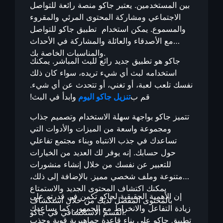
بين المستخدمين. يعتبر جاكو منصة رائعة للتواصل
الاجتماعي ومشاركة المحتوى المرئي والمقروء
والمسموع. يمكن استخدام تطبيق جاكو للتواصل
مع الأصدقاء والعائلة والمشاركة في الأحداث
والمناسبات الخاصة بك.
جاكو هو تطبيق جديد رائع للبث المباشر. يمكنك
استخدامه لبث أي شيء تريده، سواء كان ذلك
نفسك تلعب لعبة، أو تغني، أو تتحدث عن أي شيء.
قم ب
تنزيل جاكو اليوم
وابدأ في البث!
تتميز جاكو بواجهة سهلة الاستخدام وتصميم جذاب
ومجموعة واسعة من الميزات والأدوات التي
تساعدك في جذب الانتباه وبناء مجتمع تفاعلي
حول حسابك. إنه يوفر لك العديد من الخيارات
للتعبير عن نفسك من خلال إنشاء منشورات
متنوعة وملف شخصي مميز. بالإضافة إلى ذلك،
يمكنك اكتشاف المحتوى الجديد والاستمتاع
إن الأهمية الحقيقية لجاكو تكمن في قدرته على
بالمحتوى المفضل لديك من خلال استكشاف
زيادة التفاعل والانخراط مع الجمهور. كما يساعدك
القسم الاستكشافي في جاكو.
تطبيق جاكو على بناء قاعدة جماهيرية قوية وجذب