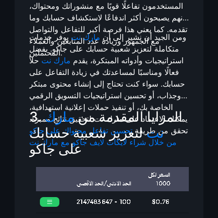
المستخدمون تفاعلًا قويًا مع منشوراتك ومحتواك،
فإنهم يصبحون أكثر اندفاعًا لاستكشاف حسابك وما
تقدمه. كما يعني هذا فرصة أكبر للتفاعل والتواصل
ومن الجيد أن نشير إلى أن
مارك نت
يوفر خدمات
مع الجمهور وزيادة عدد المتابعين والعملاء
متكاملة لتعزيز شعبية حسابك على جاكو. بفضل
المحتملين.
استراتيجيات وأدواته المبتكرة، يقدم
مارك نت
حلاً
فعالًا ومناسبًا لمساعدتك في زيادة التفاعل على
حسابك. سواء كنت تحتاج إلى إنشاء محتوى مبتكر
وجذاب، أو تحسين استراتيجيات التسويق الرقمي
الخاصة بك، أو تنفيذ حملات إعلانية استهدافية،
3. المزايا المقدمة من
مارك
يمكنك الاعتماد على مارك نت لتحقيق نتائج ممبزة.
نت
لتعزيز شعبية حسابك
تحقق من طريقة
تحسين تفاعل محتواك على جاكو
من خلال شراء لايكات لايف جاكو مع مارك نت
على جاكو