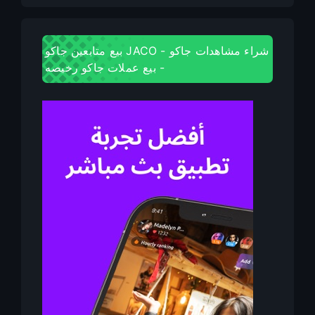
بيع متابعين جاكو JACO - شراء مشاهدات جاكو
- بيع عملات جاكو رخيصه