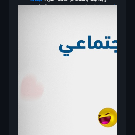
لايف جاكو
"، يمكنك جذب مزيد من المتابعين
والمشاهدين الجدد الذين يتجاوبون مع
محتواك بشكل إيجابي.
تحفيز التفاعل:
عندما يشاهد المستخدمون
أعدادًا كبيرة من اللايكات على محتواك، قد
يشعرون بالحماس للمشاركة والتفاعل
بشكل أكبر، سواءً بالتعليقات أو إعادة نشر
المحتوى.